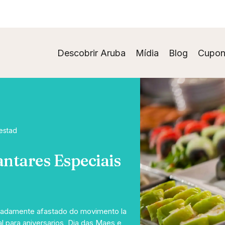
Descobrir Aruba
Mídia
Blog
Cupon
estad
ntares Especiais
eradamente afastado do movimento la
al para aniversarios, Dia das Maes e