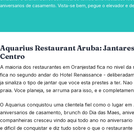
aniversarios de casamento. Vista-se bem, pegue o elevador e deix
Aquarius Restaurant Aruba: Jantares
Centro
A maioria dos restaurantes em Oranjestad fica no nivel da r
fica no segundo andar do Hotel Renaissance - deliberada
ja sinaliza o tipo de jantar que voce esta prestes a ter. N
praia. Voce planeja, se arruma para isso, e e completame
O Aquarius conquistou uma clientela fiel como o lugar em
aniversarios de casamento, brunch do Dia das Maes, anive
companheiras cresceu vindo aqui todo ano no aniversario 
e dificil de conquistar e diz tudo sobre o que o restaurante