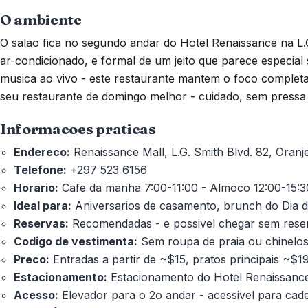
O ambiente
O salao fica no segundo andar do Hotel Renaissance na L.
ar-condicionado, e formal de um jeito que parece especial
musica ao vivo - este restaurante mantem o foco complet
seu restaurante de domingo melhor - cuidado, sem pressa 
Informacoes praticas
Endereco:
Renaissance Mall, L.G. Smith Blvd. 82, Oranj
Telefone:
+297 523 6156
Horario:
Cafe da manha 7:00-11:00 - Almoco 12:00-15:30
Ideal para:
Aniversarios de casamento, brunch do Dia da
Reservas:
Recomendadas - e possivel chegar sem reserva
Codigo de vestimenta:
Sem roupa de praia ou chinelos 
Preco:
Entradas a partir de ~$15, pratos principais ~$19
Estacionamento:
Estacionamento do Hotel Renaissance 
Acesso:
Elevador para o 2o andar - acessivel para cade