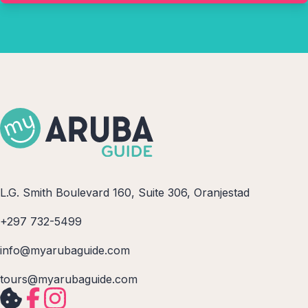
L.G. Smith Boulevard 160, Suite 306, Oranjestad
+297 732-5499
info@myarubaguide.com
tours@myarubaguide.com