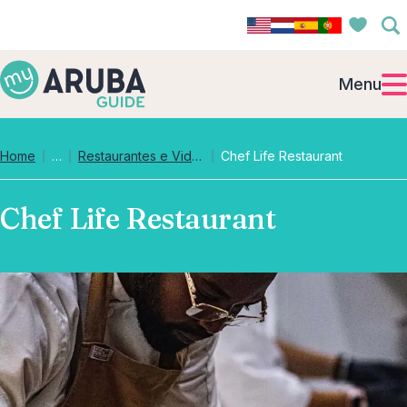
Menu
Collapsed breadcrumb levels
Home
…
Restaurantes e Vida Noturna
Chef Life Restaurant
Chef Life Restaurant