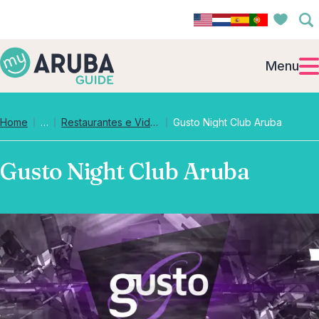
Menu
Collapsed breadcrumb levels
Home
…
Restaurantes e Vida Noturna
Gusto Night Club Aruba
Gusto Night Club Aruba