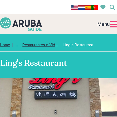
Menu
Collapsed breadcrumb levels
Home
…
Restaurantes e Vida Noturna
Ling's Restaurant
Ling's Restaurant