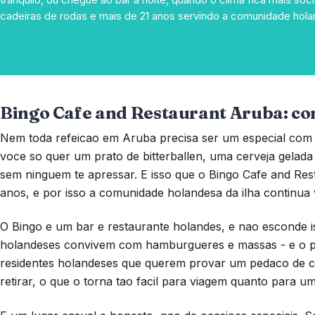
cadeiras de rodas e mais de 21 anos servindo a comunidade hola
Bingo Cafe and Restaurant Aruba: c
Nem toda refeicao em Aruba precisa ser um especial com v
voce so quer um prato de bitterballen, uma cerveja gelad
sem ninguem te apressar. E isso que o Bingo Cafe and Re
anos, e por isso a comunidade holandesa da ilha continua 
O Bingo e um bar e restaurante holandes, e nao esconde is
holandeses convivem com hamburgueres e massas - e o pub
residentes holandeses que querem provar um pedaco de ca
retirar, o que o torna tao facil para viagem quanto para um