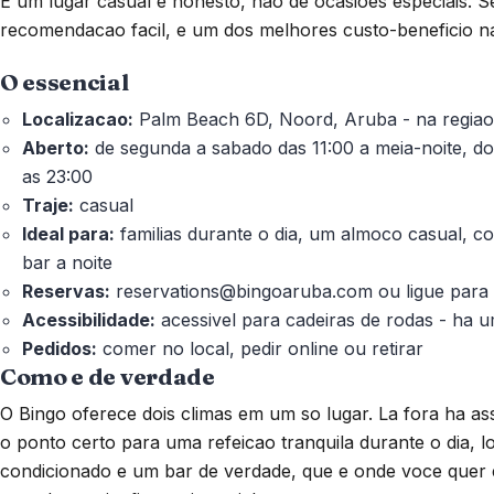
E um lugar casual e honesto, nao de ocasioes especiais. 
recomendacao facil, e um dos melhores custo-beneficio 
O essencial
Localizacao:
Palm Beach 6D, Noord, Aruba - na regiao 
Aberto:
de segunda a sabado das 11:00 a meia-noite, do
as 23:00
Traje:
casual
Ideal para:
familias durante o dia, um almoco casual, c
bar a noite
Reservas:
reservations@bingoaruba.com ou ligue par
Acessibilidade:
acessivel para cadeiras de rodas - ha
Pedidos:
comer no local, pedir online ou retirar
Como e de verdade
O Bingo oferece dois climas em um so lugar. La fora ha as
o ponto certo para uma refeicao tranquila durante o dia, l
condicionado e um bar de verdade, que e onde voce quer 