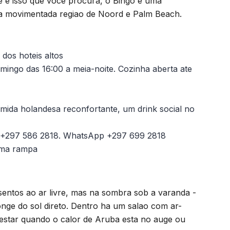
Se e isso que voce procura, o Bingo e uma
na movimentada regiao de Noord e Palm Beach.
dos hoteis altos
mingo das 16:00 a meia-noite. Cozinha aberta ate
omida holandesa reconfortante, um drink social no
a +297 586 2818. WhatsApp +297 699 2818
 uma rampa
sentos ao ar livre, mas na sombra sob a varanda -
onge do sol direto. Dentro ha um salao com ar-
estar quando o calor de Aruba esta no auge ou