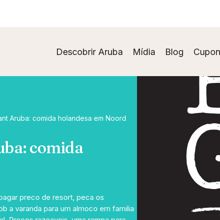
Descobrir Aruba
Mídia
Blog
Cupon
ant Aruba: comida holandesa em Noord
uba: comida
pagar preco de resort, peca os
 sob a varanda para um almoco em familia
cial. Precos razoaveis, uma rampa para