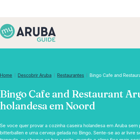
Home
Descobrir Aruba
Restaurantes
Bingo Cafe and Restaur
Bingo Cafe and Restaurant Ar
holandesa em Noord
Se voce quer provar a cozinha caseira holandesa em Aruba sem 
bitterballen e uma cerveja gelada no Bingo. Sente-se ao ar livre
tranquilo, ou chegue ao bar a noite, quando o clima fica mais so