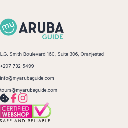
L.G. Smith Boulevard 160, Suite 306, Oranjestad
+297 732-5499
info@myarubaguide.com
tours@myarubaguide.com