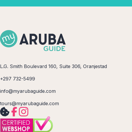
L.G. Smith Boulevard 160, Suite 306, Oranjestad
+297 732-5499
info@myarubaguide.com
tours@myarubaguide.com