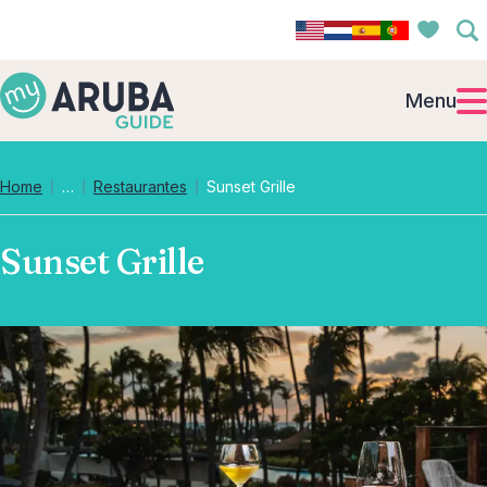
Menu
Collapsed breadcrumb levels
Home
…
Restaurantes
Sunset Grille
Sunset Grille