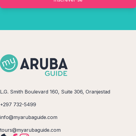
L.G. Smith Boulevard 160, Suite 306, Oranjestad
+297 732-5499
info@myarubaguide.com
tours@myarubaguide.com