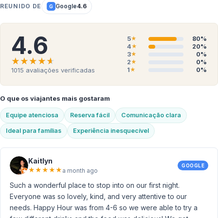
REUNIDO DE
Google
4.6
G
4.6
5
80%
★
4
20%
★
3
0%
★
★★★★★
★★★★★
2
0%
★
1
0%
1015
avaliações verificadas
★
O que os viajantes mais gostaram
Equipe atenciosa
Reserva fácil
Comunicação clara
Ideal para famílias
Experiência inesquecível
Kaitlyn
GOOGLE
★
★
★
★
★
a month ago
Such a wonderful place to stop into on our first night.
Everyone was so lovely, kind, and very attentive to our
needs. Happy Hour was from 4-6 so we were able to try a