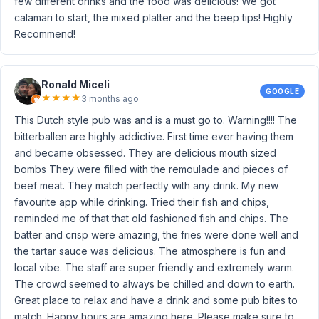
few different drinks and the food was delicious! We got
calamari to start, the mixed platter and the beep tips! Highly
Recommend!
Ronald Miceli
GOOGLE
★
★
★
★
3 months ago
This Dutch style pub was and is a must go to. Warning!!!! The
bitterballen are highly addictive. First time ever having them
and became obsessed. They are delicious mouth sized
bombs They were filled with the remoulade and pieces of
beef meat. They match perfectly with any drink. My new
favourite app while drinking. Tried their fish and chips,
reminded me of that that old fashioned fish and chips. The
batter and crisp were amazing, the fries were done well and
the tartar sauce was delicious. The atmosphere is fun and
local vibe. The staff are super friendly and extremely warm.
The crowd seemed to always be chilled and down to earth.
Great place to relax and have a drink and some pub bites to
match. Happy hours are amazing here. Please make sure to