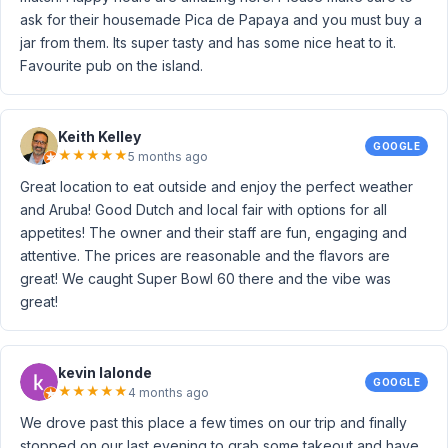
ask for their housemade Pica de Papaya and you must buy a
jar from them. Its super tasty and has some nice heat to it.
Favourite pub on the island.
Keith Kelley
GOOGLE
★
★
★
★
★
5 months ago
Great location to eat outside and enjoy the perfect weather
and Aruba! Good Dutch and local fair with options for all
appetites! The owner and their staff are fun, engaging and
attentive. The prices are reasonable and the flavors are
great! We caught Super Bowl 60 there and the vibe was
great!
kevin lalonde
GOOGLE
★
★
★
★
★
4 months ago
We drove past this place a few times on our trip and finally
stopped on our last evening to grab some takeout and have