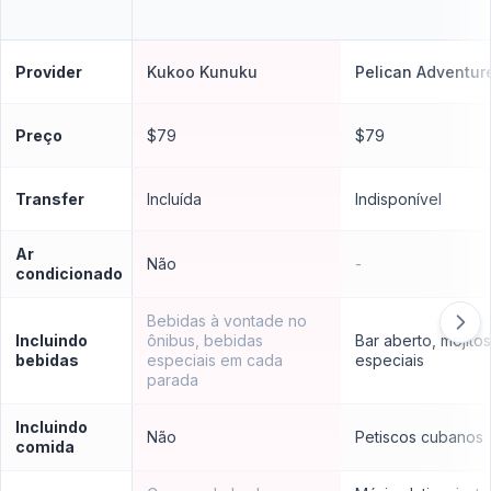
Provider
Kukoo Kunuku
Pelican Adventur
Preço
$79
$79
Transfer
Incluída
Indisponível
Ar
Não
-
condicionado
Bebidas à vontade no
Incluindo
ônibus, bebidas
Bar aberto, mojitos
bebidas
especiais em cada
especiais
parada
Incluindo
Não
Petiscos cubanos
comida