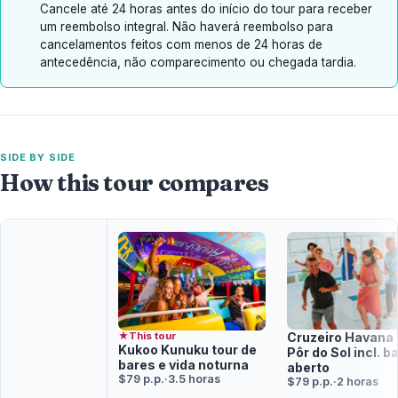
Cancele até 24 horas antes do início do tour para receber
um reembolso integral. Não haverá reembolso para
cancelamentos feitos com menos de 24 horas de
antecedência, não comparecimento ou chegada tardia.
SIDE BY SIDE
How this tour compares
★
This tour
Cruzeiro Havana
Kukoo Kunuku tour de
Pôr do Sol incl. b
bares e vida noturna
aberto
$79 p.p.
·
3.5 horas
$79 p.p.
·
2 horas