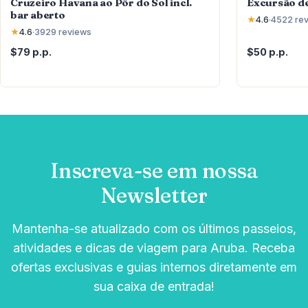
Cruzeiro Havana ao Pôr do Sol incl.
Excursão d
bar aberto
★
4.6
·
4522
re
★
4.6
·
3929
reviews
$79 p.p.
$50 p.p.
Inscreva-se em nossa
Newsletter
Mantenha-se atualizado com os últimos passeios,
atividades e dicas de viagem para Aruba. Receba
ofertas exclusivas e guias internos diretamente em
sua caixa de entrada!