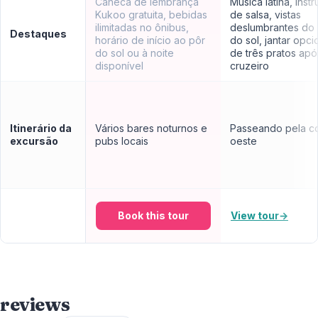
Caneca de lembrança
Música latina, instr
Kukoo gratuita, bebidas
de salsa, vistas
ilimitadas no ônibus,
deslumbrantes do
Destaques
horário de início ao pôr
do sol, jantar opci
do sol ou à noite
de três pratos apó
disponível
cruzeiro
Itinerário da
Vários bares noturnos e
Passeando pela c
excursão
pubs locais
oeste
Book this tour
View tour
→
reviews