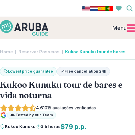
Menu
Home
Reservar Passeios
Kukoo Kunuku tour de bares e vida noturna | Kukoo Kunuku
Lowest price guarantee
Free cancellation 24h
Kukoo Kunuku tour de bares e
vida noturna
4.6
1015
avaliações verificadas
Tested by our Team
Google
$79 p.p.
Kukoo Kunuku
·
3.5 horas