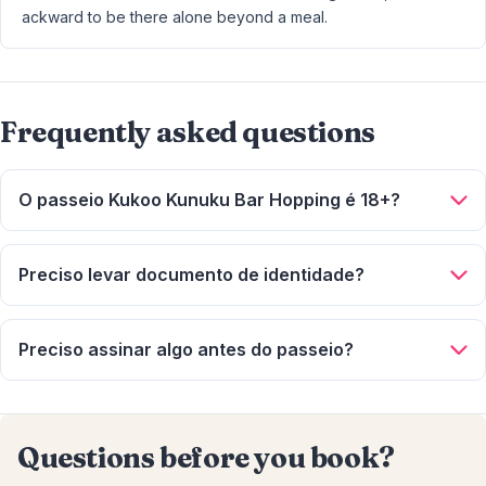
ackward to be there alone beyond a meal.
Frequently asked questions
O passeio Kukoo Kunuku Bar Hopping é 18+?
Sim, confirmado 18+, não são permitidas crianças.
Preciso levar documento de identidade?
Sim, leve seu documento de identidade, é necessário nos
bares ao longo do trajeto.
Preciso assinar algo antes do passeio?
Sim, depois de escolher seu local de embarque, você
receberá um horário de busca e um termo de
responsabilidade para assinar.
Questions before you book?