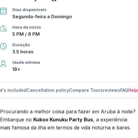
Dias disponíveis
Segunda-feira a Domingo
Hora de início
5 PM / 8 PM
Duração
3.5 horas
Idade mínima
18+
t's included
Cancellation policy
Compare Tours
reviews
FAQ
Help
Procurando a melhor coisa para fazer em Aruba à noite?
Embarque no
Kukoo Kunuku Party Bus
, a experiência
mais famosa da ilha em termos de vida noturna e bares.