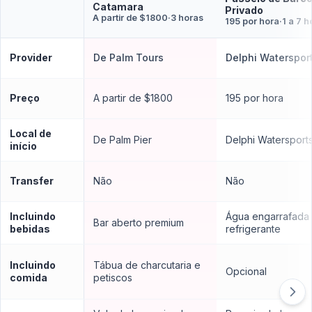
Catamara
Privado
A partir de $1800
·
3 horas
195 por hora
·
1 a 7 h
Provider
De Palm Tours
Delphi Waterspor
Preço
A partir de $1800
195 por hora
Local de
De Palm Pier
Delphi Watersport
início
Transfer
Não
Não
Incluindo
Água engarrafada
Bar aberto premium
bebidas
refrigerante
Incluindo
Tábua de charcutaria e
Opcional
comida
petiscos