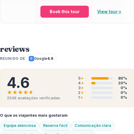
Book this tour
View tour
→
reviews
REUNIDO DE
Google
4.6
G
4.6
5
80%
★
4
20%
★
3
0%
★
★★★★★
★★★★★
2
0%
★
1
0%
2548
avaliações verificadas
★
O que os viajantes mais gostaram
Equipe atenciosa
Reserva fácil
Comunicação clara