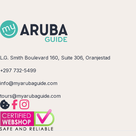
L.G. Smith Boulevard 160, Suite 306, Oranjestad
+297 732-5499
info@myarubaguide.com
tours@myarubaguide.com