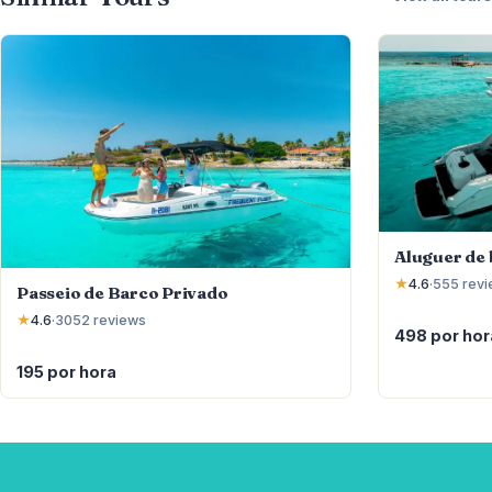
Aluguer de 
★
4.6
·
555
rev
Passeio de Barco Privado
★
4.6
·
3052
reviews
498 por hor
195 por hora