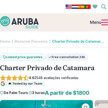
Menu
Home
Reservar Passeios
Charter Privado de Catamara | De Palm Tours
Lowest price guarantee
Free cancellation 24h
Charter Privado de Catamara
4.6
2548
avaliações verificadas
Tested by our Team
Google
A partir de $1800
De Palm Tours
·
3 horas