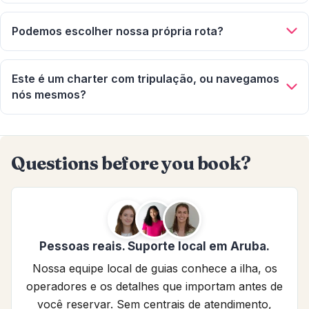
A tarifa inicial inclui até 6 convidados. Até 12 convidados no
total podem participar, com uma taxa extra para cada
Podemos escolher nossa própria rota?
convidado adicional além de 6 (o valor exato da taxa varia e
é mostrado durante a reserva).
Não exatamente, cada pacote tem suas próprias paradas
fixas (por exemplo, o passeio de 6 horas inclui De Palm Island
Este é um charter com tripulação, ou navegamos
e Mangel Halto). As condições do mar também podem afetar
nós mesmos?
a parada de snorkel ou a rota exata.
É um charter privado totalmente assistido, sua tripulação
anfitriã serve petiscos, travessas de frutas e bebidas premium
a bordo, você não navega por conta própria.
Questions before you book?
Pessoas reais. Suporte local em Aruba.
Nossa equipe local de guias conhece a ilha, os
operadores e os detalhes que importam antes de
você reservar. Sem centrais de atendimento,