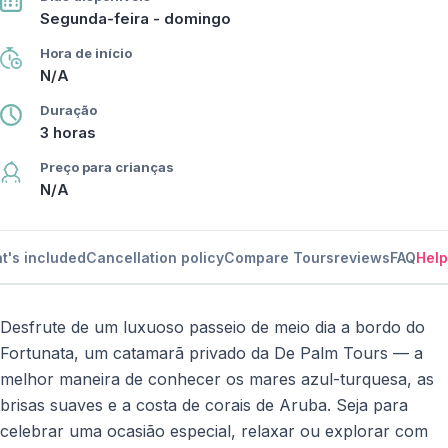
Segunda-feira - domingo
Hora de início
N/A
Duração
3 horas
Preço para crianças
N/A
t's included
Cancellation policy
Compare Tours
reviews
FAQ
Help
Desfrute de um luxuoso passeio de meio dia a bordo do
Fortunata, um catamarã privado da De Palm Tours — a
melhor maneira de conhecer os mares azul-turquesa, as
brisas suaves e a costa de corais de Aruba. Seja para
celebrar uma ocasião especial, relaxar ou explorar com