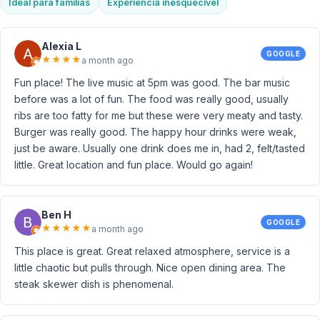
Ideal para famílias
Experiência inesquecível
Alexia L
GOOGLE
★
★
★
★
a month ago
Fun place! The live music at 5pm was good. The bar music
before was a lot of fun. The food was really good, usually
ribs are too fatty for me but these were very meaty and tasty.
Burger was really good. The happy hour drinks were weak,
just be aware. Usually one drink does me in, had 2, felt/tasted
little. Great location and fun place. Would go again!
Ben H
GOOGLE
★
★
★
★
★
a month ago
This place is great. Great relaxed atmosphere, service is a
little chaotic but pulls through. Nice open dining area. The
steak skewer dish is phenomenal.