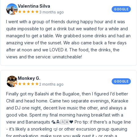
Valentina Silva
GOOGLE
★
★
★
★
★
3 months ago
I went with a group of friends during happy hour and it was
quite impossible to get a drink but we waited for a while and
managed to get a table. We grabbed some drinks and had an
amazing view of the sunset. We also came back a few days
after at noon and we LOVED it. The food, the drinks, the
views and the service: unmatcheable!
Monkey G.
GOOGLE
★
★
★
★
★
2 months ago
Finally got my Balashi at the Bugaloe, then I figured I’d better
Chill and head home. Came two separate evenings, Karaoke
and DJ one night, decent live music the other, and always a
good vibe. Spent my final morning having breakfast with a
view and Bananaquits 🦜🏝️🇦🇼♥️ Pro tip: if there’s a huge line
- it’s likely a snorkeling 🤿 or other excursion group queuing
for embarkation, make sure you walk past it - or grab a