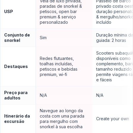
Vela de luxo privada,
Passeio de barco
paradas de snorkel &
privado costa oest
USP
petiscos, open bar
duração personali
premium & serviço
& mergulho/snorke
personalizado
incluído
Conjunto de
Duração mínima da 
Sim
snorkel
guiada: 2 horas
Scooters subaquát
Redes flutuantes,
disponíveis como
toalhas incluídas,
complemento, bar
Destaques
petiscos e bebidas
tamanho reduzido
premium, wi-fi
permite viagens r
e fáceis
Preço para
N/A
N/A
adultos
Navegue ao longo da
Itinerário da
costa com uma parada
Create your own
excursão
para mergulho com
snorkel à sua escolha