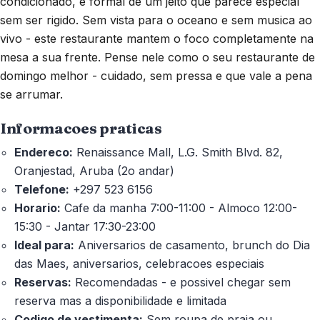
condicionado, e formal de um jeito que parece especial
sem ser rigido. Sem vista para o oceano e sem musica ao
vivo - este restaurante mantem o foco completamente na
mesa a sua frente. Pense nele como o seu restaurante de
domingo melhor - cuidado, sem pressa e que vale a pena
se arrumar.
Informacoes praticas
Endereco:
Renaissance Mall, L.G. Smith Blvd. 82,
Oranjestad, Aruba (2o andar)
Telefone:
+297 523 6156
Horario:
Cafe da manha 7:00-11:00 - Almoco 12:00-
15:30 - Jantar 17:30-23:00
Ideal para:
Aniversarios de casamento, brunch do Dia
das Maes, aniversarios, celebracoes especiais
Reservas:
Recomendadas - e possivel chegar sem
reserva mas a disponibilidade e limitada
Codigo de vestimenta:
Sem roupa de praia ou