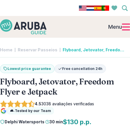
Menu
Home
Reservar Passeios
Flyboard, Jetovator, Freedom Flyer e Jetpack | Delphi Watersports
Lowest price guarantee
Free cancellation 24h
Flyboard, Jetovator, Freedom
Flyer e Jetpack
4.5
3038
avaliações verificadas
Tested by our Team
Google
$130 p.p.
Delphi Watersports
·
30 min