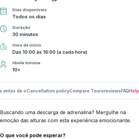
Dias disponíveis
Todos os dias
Duração
30 minutos
Hora de início
Das 10:00 às 16:00 (a cada hora)
Idade mínima
10+
a antes de ir
Cancellation policy
Compare Tours
reviews
FAQ
Help
Buscando uma descarga de adrenalina? Mergulhe na
emoção das alturas com esta experiência emocionante.
O que você pode esperar?