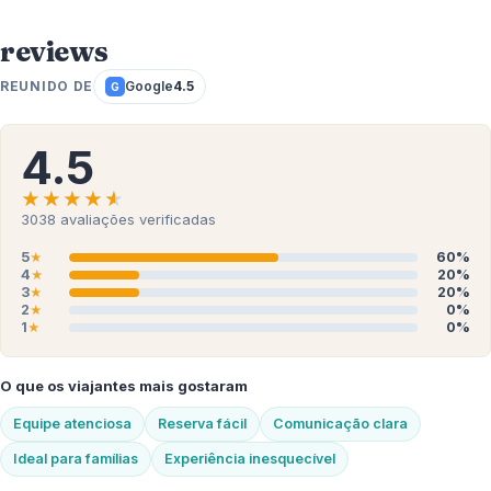
reviews
REUNIDO DE
Google
4.5
G
4.5
★★★★★
★★★★★
3038
avaliações verificadas
5
60%
★
4
20%
★
3
20%
★
2
0%
★
1
0%
★
O que os viajantes mais gostaram
Equipe atenciosa
Reserva fácil
Comunicação clara
Ideal para famílias
Experiência inesquecível