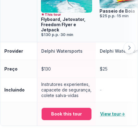
Passeio de Boia
★
This tour
$25 p.p.
·
15 min
Flyboard, Jetovator,
Freedom Flyer e
Jetpack
$130 p.p.
·
30 min
Provider
Delphi Watersports
Delphi Waterspor
Preço
$130
$25
Instrutores experientes,
Incluindo
capacete de segurança,
-
colete salva-vidas
Book this tour
View tour
→