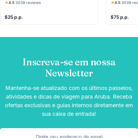
★
4.5
·
3038
reviews
★
4.5
·
3038
re
$25 p.p.
$75 p.p.
Inscreva-se em nossa
Newsletter
Mantenha-se atualizado com os últimos passeios,
atividades e dicas de viagem para Aruba. Receba
ofertas exclusivas e guias internos diretamente em
sua caixa de entrada!