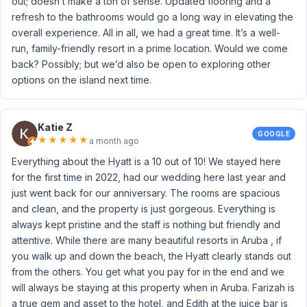
out; doesn’t make a ton of sense. Updated flooring and a
refresh to the bathrooms would go a long way in elevating the
overall experience. All in all, we had a great time. It’s a well-
run, family-friendly resort in a prime location. Would we come
back? Possibly; but we’d also be open to exploring other
options on the island next time.
Katie Z
GOOGLE
★
★
★
★
★
a month ago
Everything about the Hyatt is a 10 out of 10! We stayed here
for the first time in 2022, had our wedding here last year and
just went back for our anniversary. The rooms are spacious
and clean, and the property is just gorgeous. Everything is
always kept pristine and the staff is nothing but friendly and
attentive. While there are many beautiful resorts in Aruba , if
you walk up and down the beach, the Hyatt clearly stands out
from the others. You get what you pay for in the end and we
will always be staying at this property when in Aruba. Farizah is
a true gem and asset to the hotel, and Edith at the juice bar is