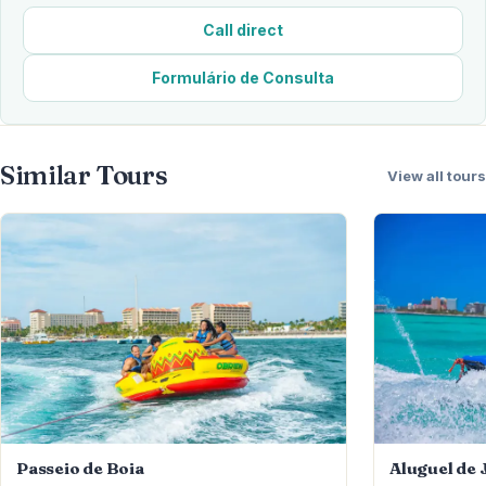
Call direct
Formulário de Consulta
Similar Tours
View all tours
Passeio de Boia
Aluguel de J