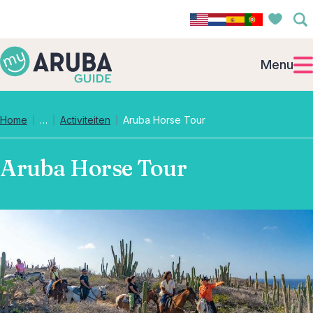
Menu
Collapsed breadcrumb levels
Home
…
Activiteiten
Aruba Horse Tour
Aruba Horse Tour