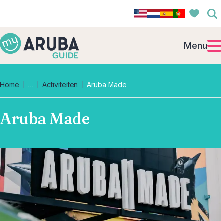
Menu
Collapsed breadcrumb levels
Home
…
Activiteiten
Aruba Made
Aruba Made