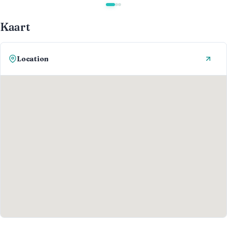
Kaart
Location