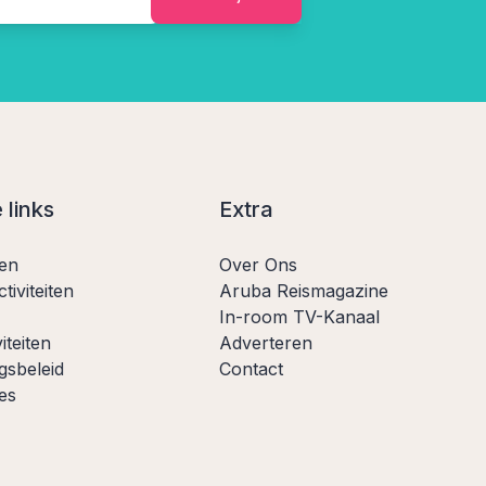
 links
Extra
ten
Over Ons
tiviteiten
Aruba Reismagazine
In-room TV-Kanaal
iteiten
Adverteren
gsbeleid
Contact
es