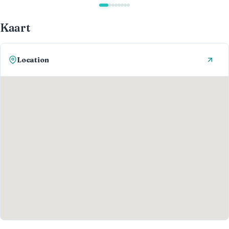
Kaart
Location