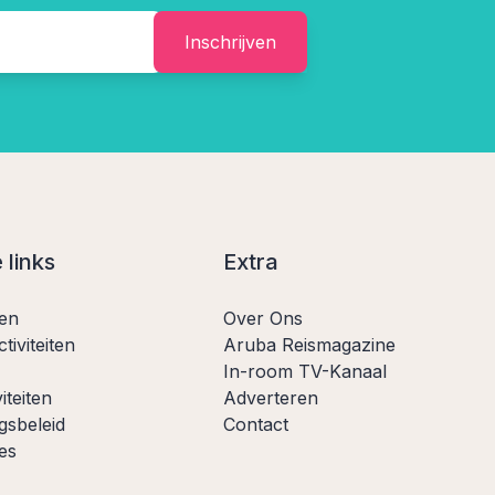
Inschrijven
 links
Extra
ten
Over Ons
tiviteiten
Aruba Reismagazine
In-room TV-Kanaal
iteiten
Adverteren
gsbeleid
Contact
es