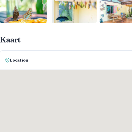
Kaart
Location