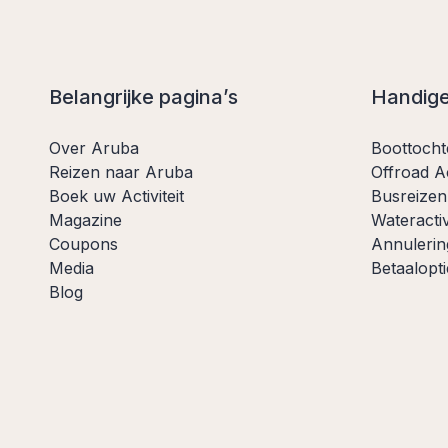
Belangrijke pagina’s
Handige
Over Aruba
Boottoch
Reizen naar Aruba
Offroad Ac
Boek uw Activiteit
Busreizen
Magazine
Wateractiv
Coupons
Annulerin
Media
Betaalopti
Blog