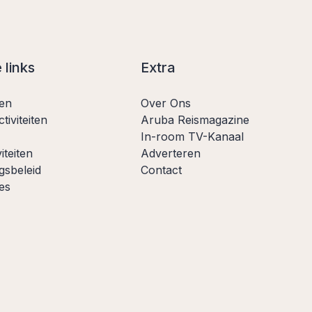
 links
Extra
ten
Over Ons
tiviteiten
Aruba Reismagazine
In-room TV-Kanaal
iteiten
Adverteren
gsbeleid
Contact
es