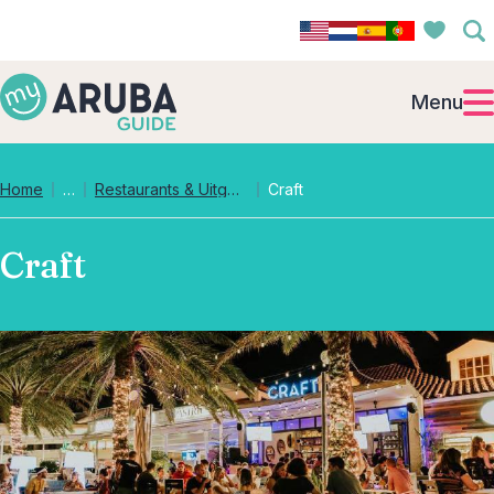
Menu
Collapsed breadcrumb levels
Home
…
Restaurants & Uitgaan
Craft
Craft