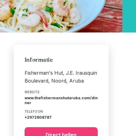
Informatie
Fisherman's Hut, J.E. Irausquin
Boulevard, Noord, Aruba
WEBSITE
www.thefishermanshutaruba.com/din
ner
TELEFOON
+2972808787
Direct bellen