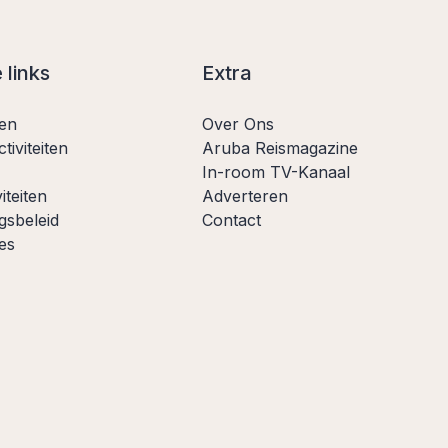
 links
Extra
ten
Over Ons
tiviteiten
Aruba Reismagazine
In-room TV-Kanaal
iteiten
Adverteren
gsbeleid
Contact
es