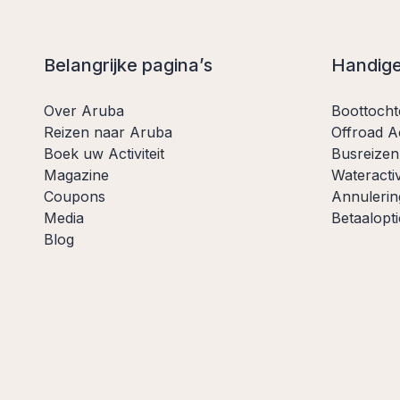
Belangrijke pagina’s
Handige
Over Aruba
Boottoch
Reizen naar Aruba
Offroad Ac
Boek uw Activiteit
Busreizen
Magazine
Wateractiv
Coupons
Annulerin
Media
Betaalopti
Blog