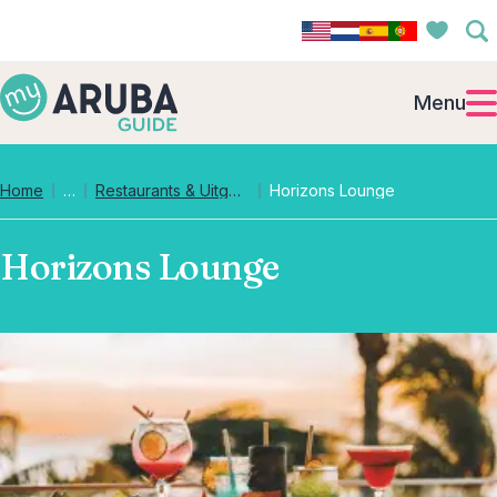
Menu
Collapsed breadcrumb levels
Home
…
Restaurants & Uitgaan
Horizons Lounge
Horizons Lounge