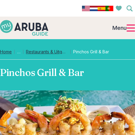
Menu
Collapsed breadcrumb levels
Home
…
Restaurants & Uitgaan
Pinchos Grill & Bar
Pinchos Grill & Bar