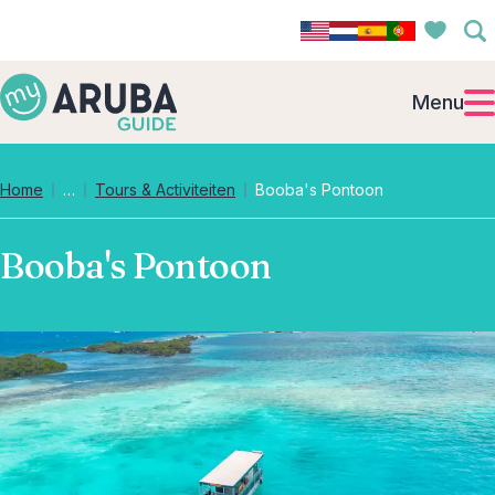
Menu
Collapsed breadcrumb levels
Home
…
Tours & Activiteiten
Booba's Pontoon
Booba's Pontoon