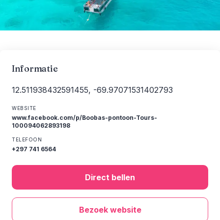
Informatie
12.511938432591455, -69.97071531402793
WEBSITE
www.facebook.com/p/Boobas-pontoon-Tours-
100094062893198
TELEFOON
+297 741 6564
Direct bellen
Bezoek website