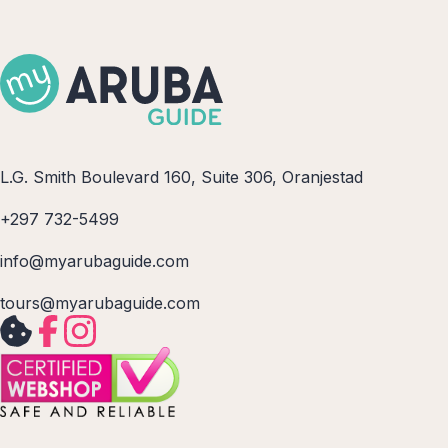
L.G. Smith Boulevard 160, Suite 306, Oranjestad
+297 732-5499
info@myarubaguide.com
tours@myarubaguide.com