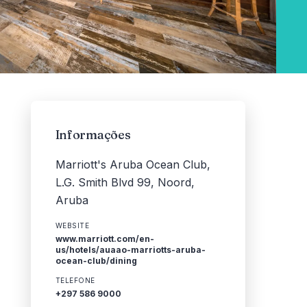
Informações
Marriott's Aruba Ocean Club,
L.G. Smith Blvd 99, Noord,
Aruba
WEBSITE
www.marriott.com/en-
us/hotels/auaao-marriotts-aruba-
ocean-club/dining
TELEFONE
+297 586 9000