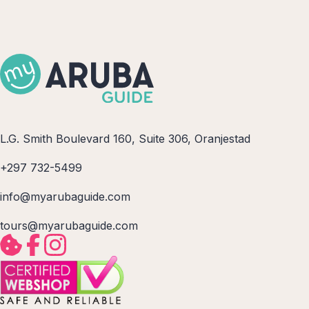
L.G. Smith Boulevard 160, Suite 306, Oranjestad
+297 732-5499
info@myarubaguide.com
tours@myarubaguide.com